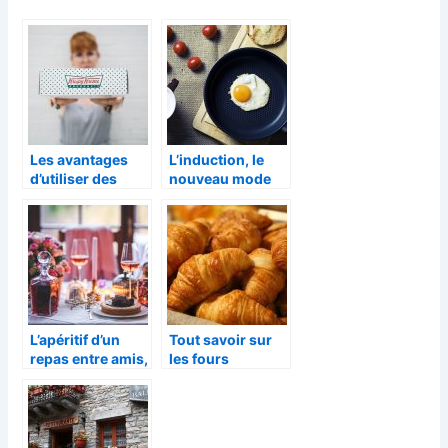
Les avantages
L’induction, le
d’utiliser des
nouveau mode
emballages en
de cuisson
kraft de SML
Food Plastic
L’apéritif d’un
Tout savoir sur
repas entre amis,
les fours
que proposer ?
professionnels
pour la
gastronomie