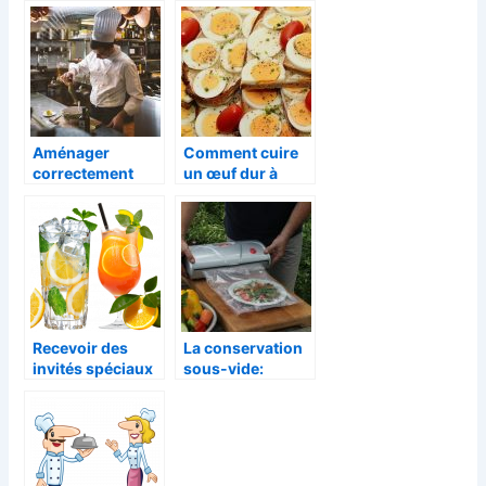
Aménager
Comment cuire
correctement
un œuf dur à
une cuisine de
point ?
restaurant.
Recevoir des
La conservation
invités spéciaux
sous-vide:
chez soi :
l’astuce pour
Comment les
réduire les pertes
surprendre ?
en cuisine