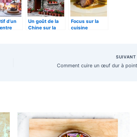
tif d’un
Un goût de la
Focus sur la
entre
Chine sur la
cuisine
 que
région
gastronomique
ser ?
d’Argelès-sur-
française
Mer
SUIVAN
Comment cuire un œuf dur à point